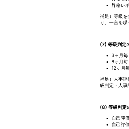
昇格レ
補足）等級を
り、一言を喋
(7) 等級判
3ヶ月毎
6ヶ月毎
12ヶ月
補足）人事評
級判定・人事
(8) 等級判
自己評
自己評