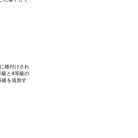
級に格付けされ
等級と4等級の
等級を追加す