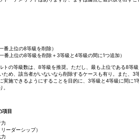
一番上位の8等級を削除）
一番上位の8等級を削除＋3等級と4等級の間に1つ追加）
ルトの等級数は、8等級を推奨。ただし、最も上位である8等
いため、該当者がいないなら削除するケースも有り。また、3
に実施できるようにすることを目的に、3等級と4等級に間に1
り。
件の項目
行力
（リーダーシップ）
化力