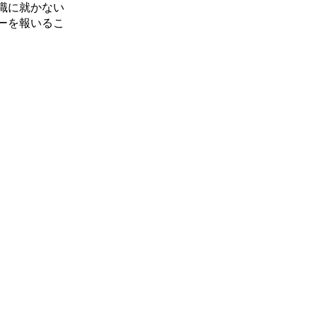
職に就かない
ーを報いるこ