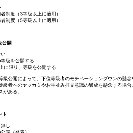
ル
補者制度（3等級以上に適用）
補者制度（5等級以上に適用）
等級公開
ない
の等級を公開する
以上に限り、等級を公開する
等級公開によって、下位等級者のモチベーションダウンの懸念
等級者へのヤッカミやお手並み拝見意識の醸成を懸念する場合
スがある。
ント
ト無し
の公表（発表）