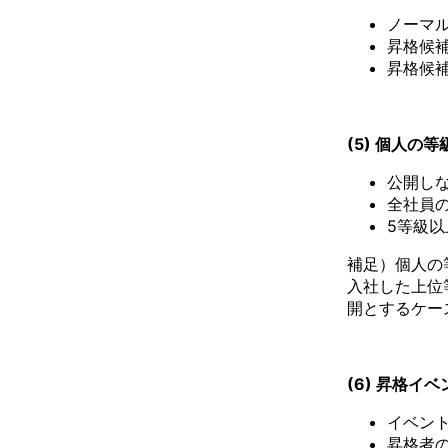
ノーマ
昇格候
昇格候
(5) 個人の
公開し
全社員
5等級
補足）個人の
入社した上位
開とするケー
(6) 昇格イベ
イベン
昇格者