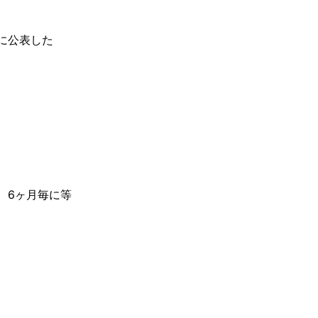
に公表した
、6ヶ月毎に等