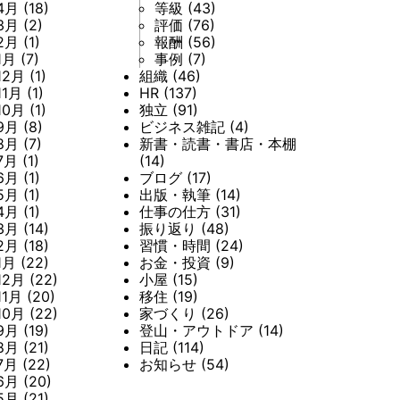
4月
(18)
等級
(43)
3月
(2)
評価
(76)
2月
(1)
報酬
(56)
1月
(7)
事例
(7)
12月
(1)
組織
(46)
11月
(1)
HR
(137)
10月
(1)
独立
(91)
9月
(8)
ビジネス雑記
(4)
8月
(7)
新書・読書・書店・本棚
7月
(1)
(14)
6月
(1)
ブログ
(17)
5月
(1)
出版・執筆
(14)
4月
(1)
仕事の仕方
(31)
3月
(14)
振り返り
(48)
2月
(18)
習慣・時間
(24)
1月
(22)
お金・投資
(9)
12月
(22)
小屋
(15)
11月
(20)
移住
(19)
10月
(22)
家づくり
(26)
9月
(19)
登山・アウトドア
(14)
8月
(21)
日記
(114)
7月
(22)
お知らせ
(54)
6月
(20)
5月
(21)