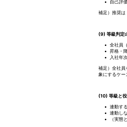
自己評
補足）推奨は
(9) 等級判
全社員
昇格・
入社年
補足）全社員
象にするケー
(10) 等級
連動す
連動し
（実態