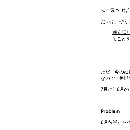
ふと気づけば
だいぶ、やり
独立10
ること
ただ、今の延
なので、長期
7月に1-6
Problem
6月後半から