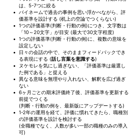
は、5-7つに絞る
バイネームで過去の事例を思い浮かべながら、評
価基準を設計する (机上の空論でつくらない)
1つの評価基準(判断・行動の例)につき、文字数は
「10～20文字」が目安 (最大で30文字程度)
1つの評価基準(判断・行動の例)に、複数の意味を
設定しない
日々の会話の中で、そのままフィードバックでき
る表現にする (
話し言葉を意識する
)
ヌケモレを気にし過ぎない、「評価基準は厳選し
た例である」と捉える
異なる意味を無理やり入れない、解釈を広げ過ぎ
ない
6ヶ月ごとの期末評価終了後、評価基準を更新する
前提でつくる
(判断・行動の例を、最新版にアップデートする)
1-2年の運用を経て、評価に慣れてきたら、職種別
の評価基準を設計を検討する
(全職種でなく、人数が多い一部の職種のみの導入
可)