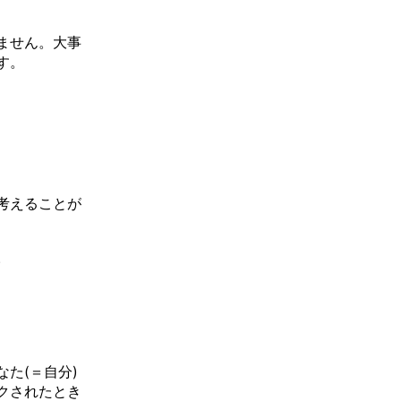
ません。大事
す。
考えることが
。
た(＝自分)
クされたとき