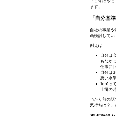
「まずはやっ
ます。
「自分基準
自社の事業や
画検討してい
例えば
自分は
もなか
仕事に
自分は
悪い水
1on1
上司の時
当たり前の話
気持ちは？」