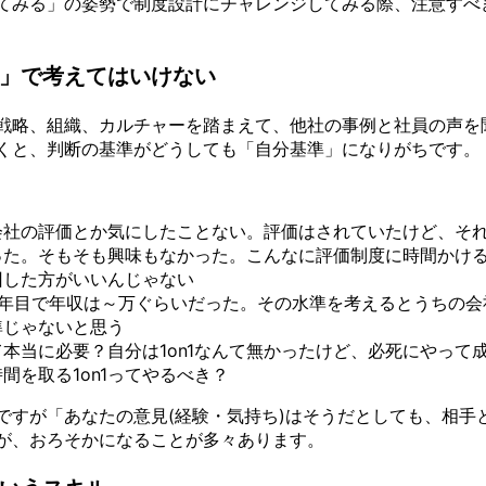
てみる」の姿勢で制度設計にチャレンジしてみる際、注意すべ
」で考えてはいけない
戦略、組織、カルチャーを踏まえて、他社の事例と社員の声を
くと、判断の基準がどうしても「自分基準」になりがちです。
会社の評価とか気にしたことない。評価はされていたけど、そ
った。そもそも興味もなかった。こんなに評価制度に時間かけ
回した方がいいんじゃない
3年目で年収は～万ぐらいだった。その水準を考えるとうちの会
準じゃないと思う
って本当に必要？自分は1on1なんて無かったけど、必死にやって
間を取る1on1ってやるべき？
ですが「あなたの意見(経験・気持ち)はそうだとしても、相手
が、おろそかになることが多々あります。