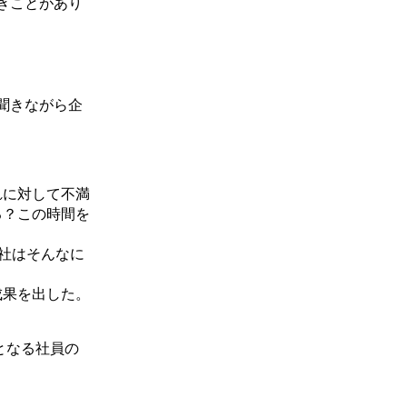
きことがあり
聞きながら企
れに対して不満
る？この時間を
社はそんなに
成果を出した。
となる社員の